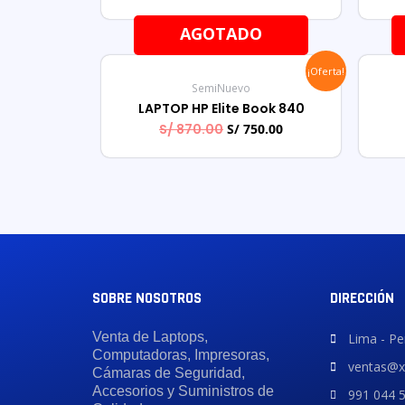
AGOTADO
¡Oferta!
SemiNuevo
LAPTOP HP Elite Book 840
S/
870.00
S/
750.00
SOBRE NOSOTROS
DIRECCIÓN
Venta de Laptops,
Lima - Pe
Computadoras, Impresoras,
ventas@x
Cámaras de Seguridad,
Accesorios y Suministros de
991 044 