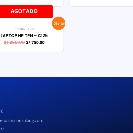
AGOTADO
¡Oferta!
SemiNuevo
LAPTOP HP TPN – C125
S/
850.00
S/
750.00
rú
enosbitconsulting.com
551