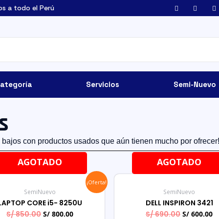
os a todo el Perú
ategoría
Servicios
Semi-Nuevo
s
 bajos con productos usados que aún tienen mucho por ofrecer
AGOTADO
AGOTADO
¡Oferta!
SemiNuevo
SemiNuevo
LAPTOP CORE i5- 8250U
DELL INSPIRON 3421
S/
850.00
S/
800.00
S/
690.00
S/
600.00