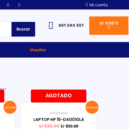
Mi cuenta
S/
0.00
0
991 044 551
Buscar
Usados
!
AGOTADO
¡Oferta!
¡Oferta!
SemiNuevo
LAPTOP HP 15-DA0010LA
S/
920.00
S/
850.00