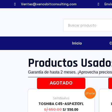
Ventas@xenosbitconsulting.com
Enví
Inicio
C
Productos Usado
Garantía de hasta 2 meses. ¡Aprovecha precios
AGOTADO
¡Oferta!
SemiNuevo
TOSHIBA C45-ASP4310FL
S/
650.00
S/
550.00