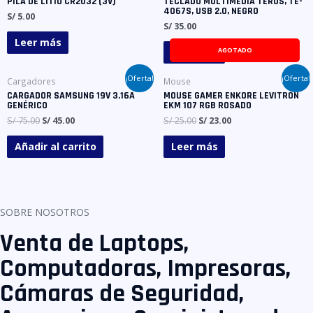
PILA DE LITIO CR2032 (3V)
TECLADO MULTIMEDIA TEROS, TE-
4067S, USB 2.0, NEGRO
S/
5.00
S/
35.00
Leer más
AGOTADO
Leer más
¡Oferta!
¡Oferta!
Cargadores
Mouse
CARGADOR SAMSUNG 19V 3.16A
MOUSE GAMER ENKORE LEVITRON
GENÉRICO
EKM 107 RGB ROSADO
S/
75.00
S/
45.00
S/
25.00
S/
23.00
Añadir al carrito
Leer más
SOBRE NOSOTROS
Venta de Laptops,
Computadoras, Impresoras,
Cámaras de Seguridad,