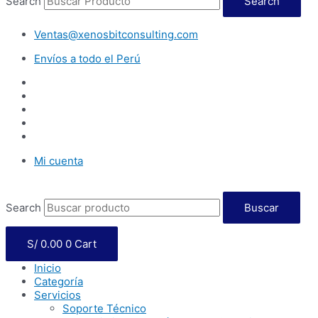
Search
Search
Ventas@xenosbitconsulting.com
Envíos a todo el Perú
Mi cuenta
Search
Buscar
991 044 551
S/
0.00
0
Cart
Inicio
Categoría
Servicios
Soporte Técnico